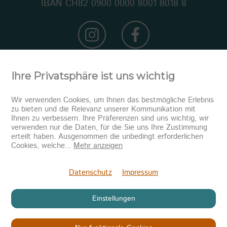
IBAN CH82 0900 0000 8001 8018 8
Ihre Privatsphäre ist uns wichtig
Wir verwenden Cookies, um Ihnen das bestmögliche Erlebnis
zu bieten und die Relevanz unserer Kommunikation mit
Ihnen zu verbessern. Ihre Präferenzen sind uns wichtig, wir
verwenden nur die Daten, für die Sie uns Ihre Zustimmung
erteilt haben. Ausgenommen die unbedingt erforderlichen
Newsletter abonnieren
Cookies, welche
...
Mehr anzeigen
Senden
Datenschutz
Impressum
Einstellungen