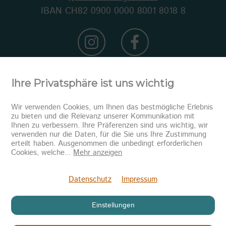
IBAN CH82 0900 0000 8001 8018 8
Ihre Privatsphäre ist uns wichtig
Wir verwenden Cookies, um Ihnen das bestmögliche Erlebnis
zu bieten und die Relevanz unserer Kommunikation mit
Ihnen zu verbessern. Ihre Präferenzen sind uns wichtig, wir
verwenden nur die Daten, für die Sie uns Ihre Zustimmung
erteilt haben. Ausgenommen die unbedingt erforderlichen
Newsletter abonnieren
Cookies, welche
...
Mehr anzeigen
Senden
Datenschutz
Impressum
Einstellungen