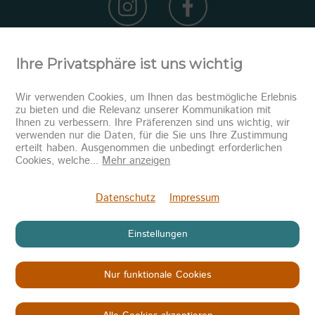
Ihre Privatsphäre ist uns wichtig
Wir verwenden Cookies, um Ihnen das bestmögliche Erlebnis
zu bieten und die Relevanz unserer Kommunikation mit
Ihnen zu verbessern. Ihre Präferenzen sind uns wichtig, wir
verwenden nur die Daten, für die Sie uns Ihre Zustimmung
erteilt haben. Ausgenommen die unbedingt erforderlichen
Newsletter abonnieren
Cookies, welche
...
Mehr anzeigen
Senden
Datenschutz
Impressum
Einstellungen
Nur funktionale Cookies
Copyright © 2026
KINDER IN NOT
Datenschutz
Impressum
AGB