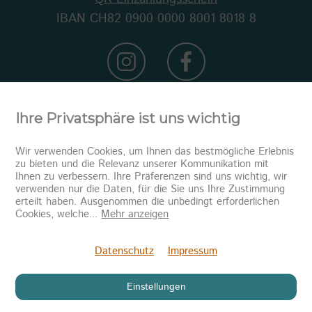
IBAN CH82 0900 0000 8001 8018 8
Ihre Privatsphäre ist uns wichtig
Wir verwenden Cookies, um Ihnen das bestmögliche Erlebnis
zu bieten und die Relevanz unserer Kommunikation mit
Ihnen zu verbessern. Ihre Präferenzen sind uns wichtig, wir
verwenden nur die Daten, für die Sie uns Ihre Zustimmung
erteilt haben. Ausgenommen die unbedingt erforderlichen
Newsletter abonnieren
Cookies, welche
...
Mehr anzeigen
Senden
Datenschutz
Impressum
Einstellungen