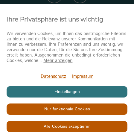
Ihre Privatsphäre ist uns wichtig
Wir verwenden Cookies, um Ihnen das bestmögliche Erlebnis
zu bieten und die Relevanz unserer Kommunikation mit
Ihnen zu verbessern. Ihre Präferenzen sind uns wichtig, wir
verwenden nur die Daten, für die Sie uns Ihre Zustimmung
erteilt haben. Ausgenommen die unbedingt erforderlichen
Newsletter abonnieren
Cookies, welche
...
Mehr anzeigen
Senden
Datenschutz
Impressum
Einstellungen
Nur funktionale Cookies
Copyright © 2026
KINDER IN NOT
Datenschutz
Impressum
AGB
Alle Cookies akzeptieren