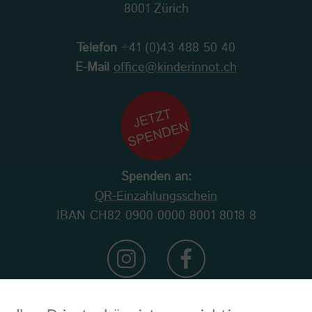
8001 Zürich
Telefon
+41 (0)43 488 50 40
E-Mail
office@kinderinnot.ch
Spenden an:
QR-Einzahlungsschein
IBAN CH82 0900 0000 8001 8018 8