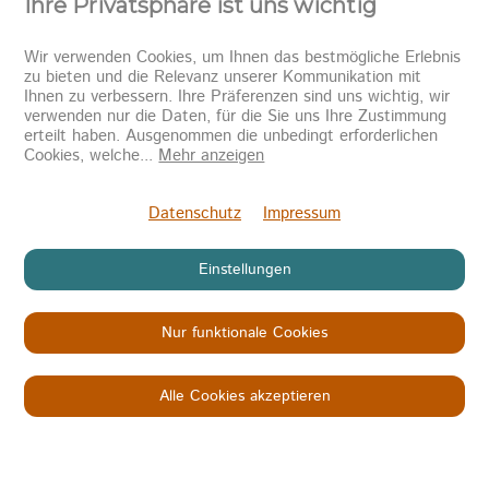
Ihre Privatsphäre ist uns wichtig
Wir verwenden Cookies, um Ihnen das bestmögliche Erlebnis
zu bieten und die Relevanz unserer Kommunikation mit
Ihnen zu verbessern. Ihre Präferenzen sind uns wichtig, wir
verwenden nur die Daten, für die Sie uns Ihre Zustimmung
erteilt haben. Ausgenommen die unbedingt erforderlichen
Newsletter abonnieren
Cookies, welche
...
Mehr anzeigen
Senden
Datenschutz
Impressum
Einstellungen
Nur funktionale Cookies
Copyright © 2026
KINDER IN NOT
Datenschutz
Impressum
AGB
Alle Cookies akzeptieren