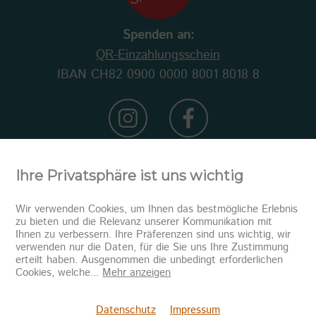
Spenden an:
QR-Einzahlungsschein
IBAN CH82 0900 0000 8001 8018 8
Ihre Privatsphäre ist uns wichtig
Wir verwenden Cookies, um Ihnen das bestmögliche Erlebnis
zu bieten und die Relevanz unserer Kommunikation mit
Ihnen zu verbessern. Ihre Präferenzen sind uns wichtig, wir
verwenden nur die Daten, für die Sie uns Ihre Zustimmung
erteilt haben. Ausgenommen die unbedingt erforderlichen
Newsletter abonnieren
Cookies, welche
...
Mehr anzeigen
Senden
Datenschutz
Impressum