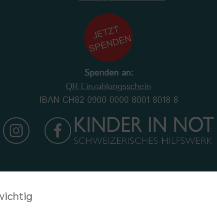
Spenden an:
QR-Einzahlungsschein
IBAN CH82 0900 0000 8001 8018 8
Newsletter abonnieren
wichtig