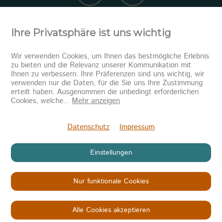
Ihre Privatsphäre ist uns wichtig
Wir verwenden Cookies, um Ihnen das bestmögliche Erlebnis
zu bieten und die Relevanz unserer Kommunikation mit
Ihnen zu verbessern. Ihre Präferenzen sind uns wichtig, wir
verwenden nur die Daten, für die Sie uns Ihre Zustimmung
erteilt haben. Ausgenommen die unbedingt erforderlichen
Newsletter abonnieren
Cookies, welche
...
Mehr anzeigen
Senden
Datenschutz
Impressum
Einstellungen
Nur funktionale Cookies
Copyright © 2026
KINDER IN NOT
Datenschutz
Impressum
AGB
Alle Cookies akzeptieren