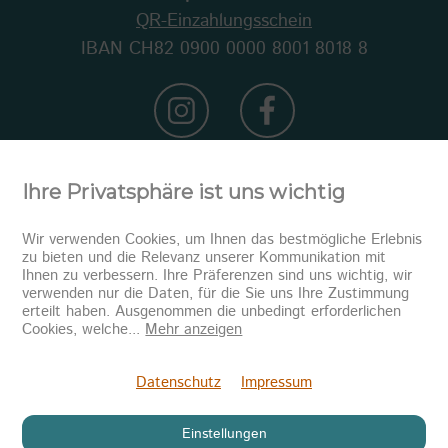
QR-Einzahlungsschein
IBAN CH82 0900 0000 8001 8018 8
Ihre Privatsphäre ist uns wichtig
Wir verwenden Cookies, um Ihnen das bestmögliche Erlebnis
zu bieten und die Relevanz unserer Kommunikation mit
Ihnen zu verbessern. Ihre Präferenzen sind uns wichtig, wir
verwenden nur die Daten, für die Sie uns Ihre Zustimmung
erteilt haben. Ausgenommen die unbedingt erforderlichen
Newsletter abonnieren
Cookies, welche
...
Mehr anzeigen
Senden
Datenschutz
Impressum
Einstellungen