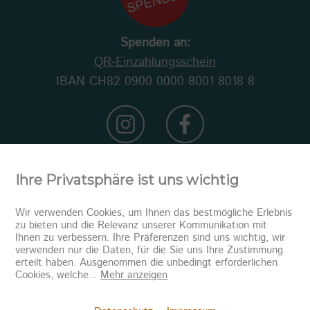
Spenden an:
QR-Einzahlungsschein
IBAN CH82 0900 0000 8001 8018 8
Ihre Privatsphäre ist uns wichtig
Wir verwenden Cookies, um Ihnen das bestmögliche Erlebnis
zu bieten und die Relevanz unserer Kommunikation mit
Ihnen zu verbessern. Ihre Präferenzen sind uns wichtig, wir
verwenden nur die Daten, für die Sie uns Ihre Zustimmung
erteilt haben. Ausgenommen die unbedingt erforderlichen
Newsletter abonnieren
Cookies, welche
...
Mehr anzeigen
Senden