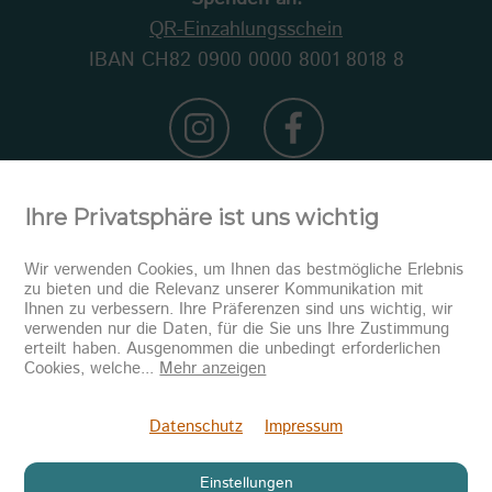
QR-Einzahlungsschein
IBAN CH82 0900 0000 8001 8018 8
Ihre Privatsphäre ist uns wichtig
Wir verwenden Cookies, um Ihnen das bestmögliche Erlebnis
zu bieten und die Relevanz unserer Kommunikation mit
Ihnen zu verbessern. Ihre Präferenzen sind uns wichtig, wir
verwenden nur die Daten, für die Sie uns Ihre Zustimmung
erteilt haben. Ausgenommen die unbedingt erforderlichen
Newsletter abonnieren
Cookies, welche
...
Mehr anzeigen
Senden
Datenschutz
Impressum
Einstellungen