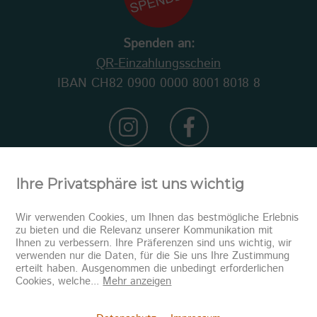
Spenden an:
QR-Einzahlungsschein
IBAN CH82 0900 0000 8001 8018 8
Ihre Privatsphäre ist uns wichtig
Wir verwenden Cookies, um Ihnen das bestmögliche Erlebnis
zu bieten und die Relevanz unserer Kommunikation mit
Ihnen zu verbessern. Ihre Präferenzen sind uns wichtig, wir
verwenden nur die Daten, für die Sie uns Ihre Zustimmung
erteilt haben. Ausgenommen die unbedingt erforderlichen
Newsletter abonnieren
Cookies, welche
...
Mehr anzeigen
Senden